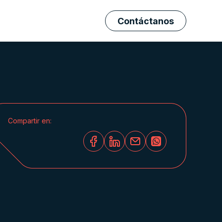
Contáctanos
Proyecto destacado
Compartir en:
facebook
linkedin
email
whatsapp
BMW Internacional
Ver todos los proyectos