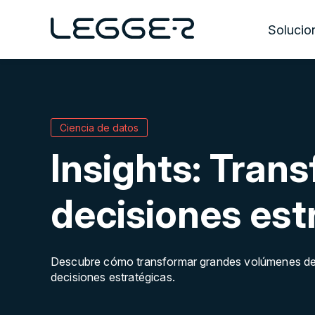
Solucio
Ex
Experiencia UX/UI &
Desarrollo de Software
De
Ciencia de datos
Tu v
Consultoria Estratégica
Pers
Insights: Tran
Marketing & Comunicaciones
C
decisiones est
Implementación & Desarrollo
de iA
Descubre cómo transformar grandes volúmenes de d
decisiones estratégicas.
Ciencia de datos