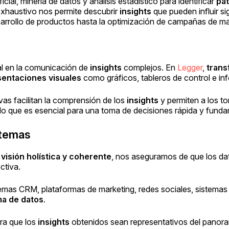
ficial, minería de datos y análisis estadístico para identificar
pat
exhaustivo nos permite descubrir
insights
que pueden influir si
sarrollo de productos hasta la optimización de campañas de ma
al en la comunicación de
insights
complejos. En
Legger
,
trans
sentaciones visuales
como gráficos, tableros de control e inf
ivas facilitan la comprensión de los
insights
y permiten a los t
 lo que es esencial para una toma de decisiones rápida y fund
stemas
a
visión holística y coherente
, nos aseguramos de que los da
ctiva.
temas CRM, plataformas de marketing, redes sociales, sistemas 
ma de datos
.
ura que los
insights
obtenidos sean representativos del panora