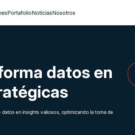
nes
Portafolio
Noticias
Nosotros
periencia UX/UI &
sarrollo de Software
isión, Nuestra Tecnología: Soluciones Digitales
onalizadas
sforma datos en
onoce Desarrollo
ratégicas
atos en insights valiosos, optimizando la toma de